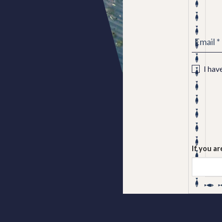
NEWSL
EN
I hav
If you ar