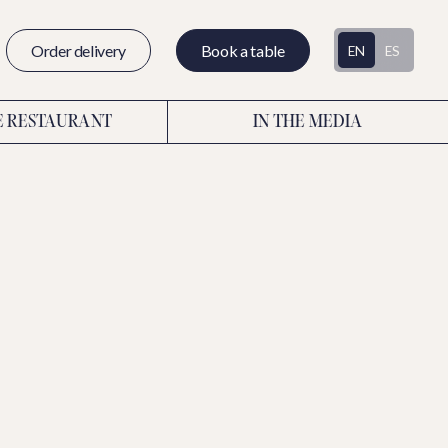
Order delivery
Book a table
EN
ES
E RESTAURANT
IN THE MEDIA