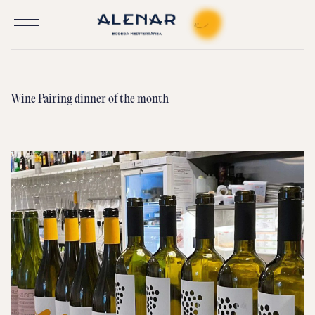
Saltar
al
contenido
Wine Pairing dinner of the month